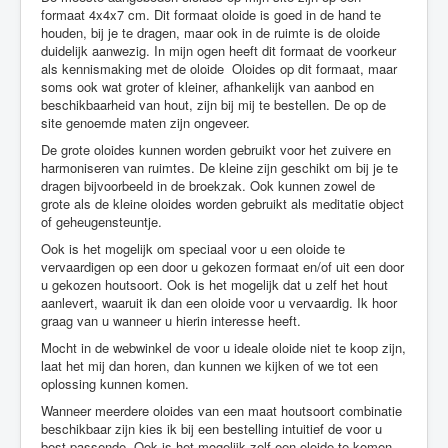
formaat 4x4x7 cm. Dit formaat oloide is goed in de hand te
houden, bij je te dragen, maar ook in de ruimte is de oloide
duidelijk aanwezig. In mijn ogen heeft dit formaat de voorkeur
als kennismaking met de oloide Oloides op dit formaat, maar
soms ook wat groter of kleiner, afhankelijk van aanbod en
beschikbaarheid van hout, zijn bij mij te bestellen. De op de
site genoemde maten zijn ongeveer.
De grote oloides kunnen worden gebruikt voor het zuivere en
harmoniseren van ruimtes. De kleine zijn geschikt om bij je te
dragen bijvoorbeeld in de broekzak. Ook kunnen zowel de
grote als de kleine oloides worden gebruikt als meditatie object
of geheugensteuntje.
Ook is het mogelijk om speciaal voor u een oloide te
vervaardigen op een door u gekozen formaat en/of uit een door
u gekozen houtsoort. Ook is het mogelijk dat u zelf het hout
aanlevert, waaruit ik dan een oloide voor u vervaardig. Ik hoor
graag van u wanneer u hierin interesse heeft.
Mocht in de webwinkel de voor u ideale oloide niet te koop zijn,
laat het mij dan horen, dan kunnen we kijken of we tot een
oplossing kunnen komen.
Wanneer meerdere oloides van een maat houtsoort combinatie
beschikbaar zijn kies ik bij een bestelling intuitief de voor u
best passende. Ook is het mogelijk zelf een oloide te komen