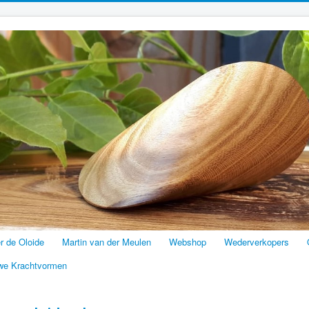
er de Oloide
Martin van der Meulen
Webshop
Wederverkopers
we Krachtvormen