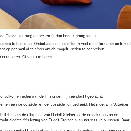
e Oloide niet mag ontbreken :), dan hoor ik graag van u.
bshop te bestellen. Ondertussen zijn oloides in veel meer formaten en in vee
ct op per mail of telefoon om de mogelijkheden te bespreken.
 ontmoeten. Of van u te horen.
al onvolkomenheden aan de film onder mijn aandacht gebracht:
ementen aan de octaëder en de icosaëder omgedraaid. Het moet zijn Octaëder:
e tijdlijn van de uitspraak van Rudolf Steiner tot de ontdekking van de
zocht slechts één lezing van Rudolf Steiner in januari 1922 in Munchen. Daar
 lezingen aandacht besteed aan inversie, maar de opdracht zoals aangegeven i