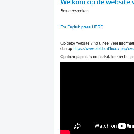
Welkom op de website v
Beste bezoeker,
For English press HERE
Op deze website vind u heel veel informati
dan op
https://www.oloide.nl/index.php/ove
Op deze pagina is de nadruk komen te ligge