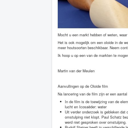
Mocht u een markt hebben of weten, waar d
Het is ook mogelijk om een oloide in de we
meer houtsoorten beschikbaar. Neem conta
Ik hoop u op een van de markten te mogen
Martin van der Meulen
Aanvullingen op de Oloide film
Na lancering van de film zijn er een aant
In de film is de toewijzing van de el
lucht en Icosaëder: water
Uit verder onderzoek is gebleken dat d
omstulping niet klopt. Paul Schatz be
werd niet gesproken over omstulping.
Rudolf Steiner heeft in verschillende