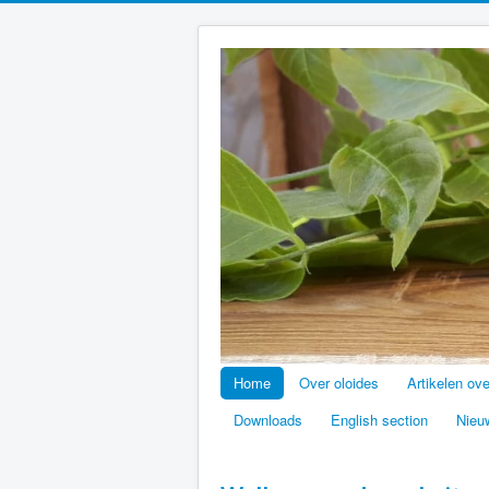
Home
Over oloides
Artikelen ov
Downloads
English section
Nieu