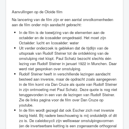
Aanvullingen op de Oloide film
Na lancering van de film zijn er een aantal onvolkomenheden
aan de film onder mijn aandacht gebracht:
In de film is de toewijzing van de elementen aan de
octaëder en de icosaëder omgedraaid. Het moet zijn
Octaëder: lucht en Icosaëder: water
Uit verder onderzoek is gebleken dat de tijdlijn van de
uitspraak van Rudolf Steiner tot de ontdekking van de
omstulping niet klopt. Paul Schatz bezocht slechts één
lezing van Rudolf Steiner in januari 1922 in Munchen. Daar
werd niet gesproken over omstulping.
Rudolf Steiner heeft in verschillende lezingen aandacht
besteed aan inversie, maar de opdracht zoals aangegeven
in de film komt via Dan Cruze als quote van Rudolf Steiner
in zijn ontmoeting met Paul Schatz. Deze quote is nog niet
teruggevonden in een van de lezingen van Rudolf Steiner.
Zie de links pagina voor de film over Dan Cruze op
youtube.
In de film wordt gezegd dat ook Escher zich met inversie
bezig hield. Bij nadere beschouwing is mij onduidelijk of dit
zo is. De caleidocycli zijn welliswaar omstulpingsvormen
(en de inverteerbare ketting is een zogenaamde orthogonal