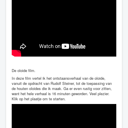
De oloide film.
In deze film vertel ik het ontstaansverhaal van de oloide,
vanuit de opdracht van Rudolf Steiner, tot de toepassing van
de houten oloides die ik maak. Ga er even rustig voor zitten,
want het hele verhaal is 16 minuten geworden. Veel plezier.
Klik op het plaatje om te starten.