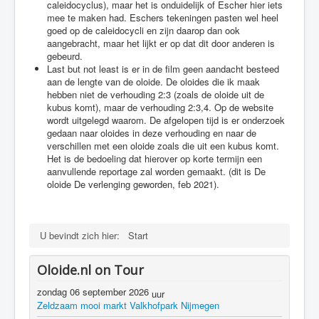
caleidocyclus), maar het is onduidelijk of Escher hier iets
mee te maken had. Eschers tekeningen pasten wel heel
goed op de caleidocycli en zijn daarop dan ook
aangebracht, maar het lijkt er op dat dit door anderen is
gebeurd.
Last but not least is er in de film geen aandacht besteed
aan de lengte van de oloide. De oloides die ik maak
hebben niet de verhouding 2:3 (zoals de oloide uit de
kubus komt), maar de verhouding 2:3,4. Op de website
wordt uitgelegd waarom. De afgelopen tijd is er onderzoek
gedaan naar oloides in deze verhouding en naar de
verschillen met een oloide zoals die uit een kubus komt.
Het is de bedoeling dat hierover op korte termijn een
aanvullende reportage zal worden gemaakt. (dit is De
oloide De verlenging geworden, feb 2021).
U bevindt zich hier:
Start
Oloide.nl on Tour
zondag 06 september 2026
uur
Zeldzaam mooi markt Valkhofpark Nijmegen