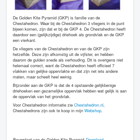
De Golden Kite Pyramid (GKP) is familie van de
Chestahedron. Waar bij de Chestahedron 3 vliegers in de punt
bijeen komen, zijn dat er bij de GKP 4. De Chestahedron heeft
daardoor een (gelijkzijdige) driehoek als grondvlak en de GKP
een vierkant.
De vliegers van de Chestahedron en van de GKP zijn
hetzelfde. Deze zijn afkomstig uit de vijfster, en hebben
daarom de gulden snede als verhouding. Dit is overigens niet
helemaal correct, want de Chestahedron heeft officieel 7
vlakken van gelijke oppervlakte en dat zijn net iets andere
maten, maar scheelt heel weinig.
Bijzonder aan de GKP is dat de 4 opstaande gelijkbenige
driehoeken een gezamelijke oppervlak hebben wat gelijk is aan
de oppervlak van het grondvlak.
Voor Chestahedron informatie zie
Chestahedron.nl
,
Chestahedrons zijn ook te koop in mijn
Webshop
.
Bouwplaat van de Golden Kite Pyramid
Download