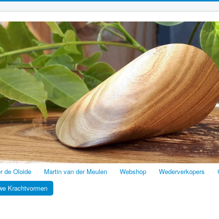
er de Oloide
Martin van der Meulen
Webshop
Wederverkopers
we Krachtvormen