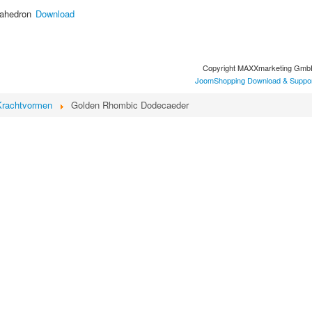
ahedron
Download
Copyright MAXXmarketing Gm
JoomShopping Download & Suppo
Krachtvormen
Golden Rhombic Dodecaeder