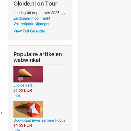
Oloide.nl on Tour
zondag 06 september 2026
uur
Zeldzaam mooi markt
Valkhofpark Nijmegen
View Full Calendar
Populaire artikelen
webwinkel
Oloide kers
25.00 EUR
Info
en
Bouwplaat inverteerbare kubus
10.00 EUR
Info