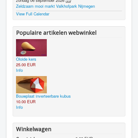
zondag 06 september 2026
uur
Zeldzaam mooi markt Valkhofpark Nijmegen
View Full Calendar
Populaire artikelen webwinkel
Oloide kers
25.00 EUR
Info
Bouwplaat inverteerbare kubus
10.00 EUR
Info
Winkelwagen