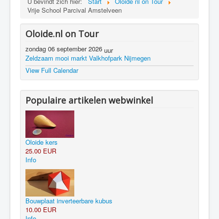
U bevindt zich hier:
Start
Oloide nl on Tour
Vrije School Parcival Amstelveen
Oloide.nl on Tour
zondag 06 september 2026
uur
Zeldzaam mooi markt Valkhofpark Nijmegen
View Full Calendar
Populaire artikelen webwinkel
Oloide kers
25.00 EUR
Info
Bouwplaat inverteerbare kubus
10.00 EUR
Info