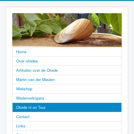
Home
Over oloides
Artikelen over de Oloide
Martin van der Meulen
Webshop
Wederverkopers
Oloide nl on Tour
Contact
Links